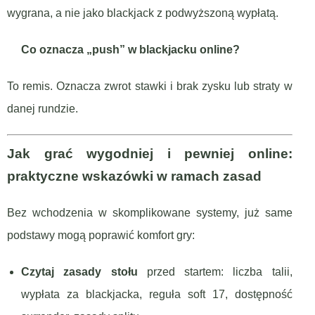
wygrana, a nie jako blackjack z podwyższoną wypłatą.
Co oznacza „push” w blackjacku online?
To remis. Oznacza zwrot stawki i brak zysku lub straty w
danej rundzie.
Jak grać wygodniej i pewniej online:
praktyczne wskazówki w ramach zasad
Bez wchodzenia w skomplikowane systemy, już same
podstawy mogą poprawić komfort gry:
Czytaj zasady stołu
przed startem: liczba talii,
wypłata za blackjacka, reguła soft 17, dostępność