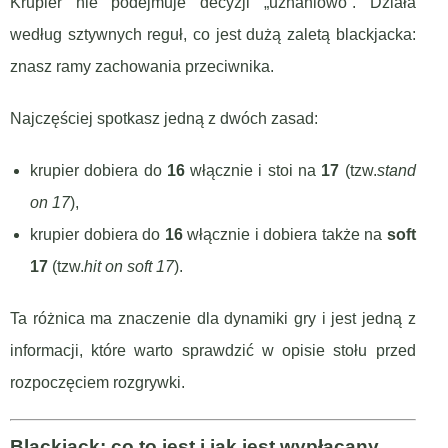
Krupier nie podejmuje decyzji „uznaniowo”. Działa
według sztywnych reguł, co jest dużą zaletą blackjacka:
znasz ramy zachowania przeciwnika.
Najczęściej spotkasz jedną z dwóch zasad:
krupier dobiera do
16
włącznie i stoi na
17
(tzw.
stand
on 17
),
krupier dobiera do
16
włącznie i dobiera także na
soft
17
(tzw.
hit on soft 17
).
Ta różnica ma znaczenie dla dynamiki gry i jest jedną z
informacji, które warto sprawdzić w opisie stołu przed
rozpoczęciem rozgrywki.
Blackjack: co to jest i jak jest wypłacany