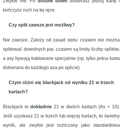
Zwykle nie. Po
double down
dobierasz jedną kartę i
kończysz ruch na tej ręce.
Czy split zawsze jest możliwy?
Nie zawsze. Zależy od zasad stołu: czasem nie można
splitować dowolnych par, czasem są limity liczby splitów,
a asy bywają traktowane specjalnie (np. tylko jedna karta
dobierana do każdego asa po splicie).
Czym różni się blackjack od wyniku 21 w trzech
kartach?
Blackjack to
dokładnie
21 w dwóch kartach (As + 10).
Jeśli uzyskasz 21 w trzech lub więcej kartach, to świetny
wynik, ale zwykle jest rozliczany jako standardowa