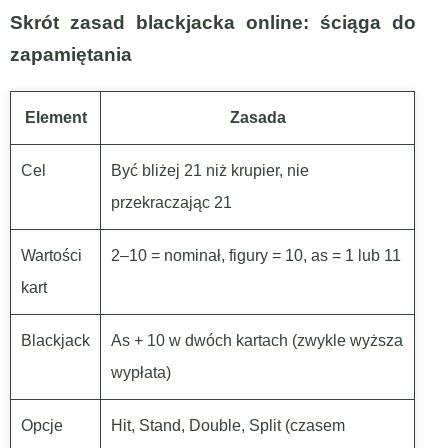
Skrót zasad blackjacka online: ściąga do
zapamiętania
Element
Zasada
Cel
Być bliżej 21 niż krupier, nie
przekraczając 21
Wartości
2–10 = nominał, figury = 10, as = 1 lub 11
kart
Blackjack
As + 10 w dwóch kartach (zwykle wyższa
wypłata)
Opcje
Hit, Stand, Double, Split (czasem