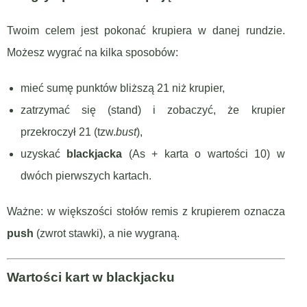
Twoim celem jest pokonać krupiera w danej rundzie.
Możesz wygrać na kilka sposobów:
mieć sumę punktów bliższą 21 niż krupier,
zatrzymać się (stand) i zobaczyć, że krupier
przekroczył 21 (tzw.
bust
),
uzyskać
blackjacka
(As + karta o wartości 10) w
dwóch pierwszych kartach.
Ważne: w większości stołów remis z krupierem oznacza
push
(zwrot stawki), a nie wygraną.
Wartości kart w blackjacku