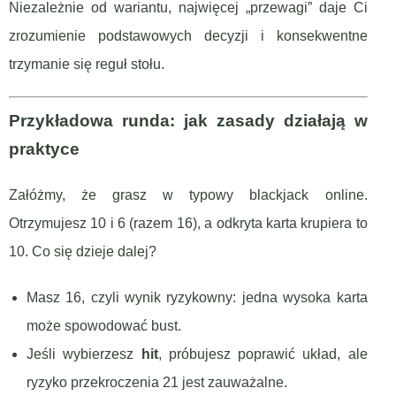
Niezależnie od wariantu, najwięcej „przewagi” daje Ci
zrozumienie podstawowych decyzji i konsekwentne
trzymanie się reguł stołu.
Przykładowa runda: jak zasady działają w
praktyce
Załóżmy, że grasz w typowy blackjack online.
Otrzymujesz 10 i 6 (razem 16), a odkryta karta krupiera to
10. Co się dzieje dalej?
Masz 16, czyli wynik ryzykowny: jedna wysoka karta
może spowodować bust.
Jeśli wybierzesz
hit
, próbujesz poprawić układ, ale
ryzyko przekroczenia 21 jest zauważalne.