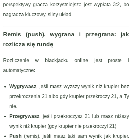
perspektywy gracza korzystniejsza jest wypłata 3:2, bo
nagradza kluczowy, silny układ.
Remis (push), wygrana i przegrana: jak
rozlicza się rundę
Rozliczenie w blackjacku online jest proste i
automatyczne:
Wygrywasz
, jeśli masz wyższy wynik niż krupier bez
przekroczenia 21 albo gdy krupier przekroczy 21, a Ty
nie.
Przegrywasz
, jeśli przekroczysz 21 lub masz niższy
wynik niż krupier (gdy krupier nie przekroczył 21).
Push
(remis), jeśli masz taki sam wynik jak krupier.