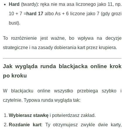
Hard
(twardy): ręka nie ma asa liczonego jako 11, np.
10 + 7 =
hard 17
albo As + 6 liczone jako 7 (gdy grozi
bust).
To rozróżnienie jest ważne, bo wpływa na decyzje
strategiczne i na zasady dobierania kart przez krupiera.
Jak wygląda runda blackjacka online krok
po kroku
W blackjacku online wszystko przebiega szybko i
czytelnie. Typowa runda wygląda tak:
Wybierasz stawkę
i potwierdzasz zakład.
Rozdanie kart
: Ty otrzymujesz zwykle dwie karty,