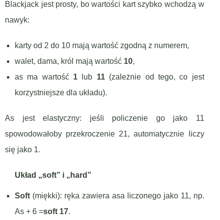
Blackjack jest prosty, bo wartości kart szybko wchodzą w
nawyk:
karty od 2 do 10 mają wartość zgodną z numerem,
walet, dama, król mają wartość
10
,
as ma wartość
1
lub
11
(zależnie od tego, co jest
korzystniejsze dla układu).
As jest elastyczny: jeśli policzenie go jako 11
spowodowałoby przekroczenie 21, automatycznie liczy
się jako 1.
Układ „soft” i „hard”
Soft
(miękki): ręka zawiera asa liczonego jako 11, np.
As + 6 =
soft 17
.